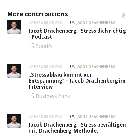
More contributions
BEFORE 2 DAYS
BY:
JACOB DRACHENBERG
Jacob Drachenberg - Stress dich richtig
- Podcast
Spotify
BEFORE 2 DAYS
BY:
JACOB DRACHENBERG
„Stressabbau kommt vor
Entspannung“ – Jacob Drachenberg im
Interview
Business Punk
BEFORE 2 DAYS
BY:
JACOB DRACHENBERG
Jacob Drachenberg - Stress bewältigen
mit Drachenberg-Methode: