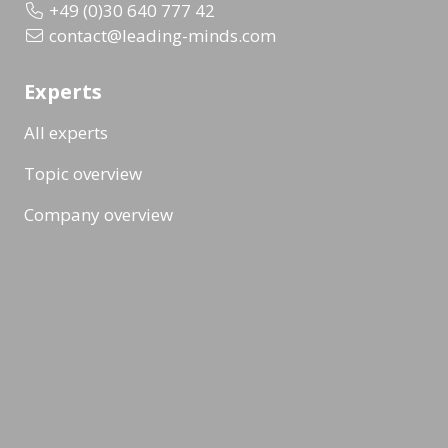
+49 (0)30 640 777 42
contact@leading-minds.com
Experts
All experts
Topic overview
Company overview
Workshops & Events
All formats
Ad-Hoc Format
Workshop
Event