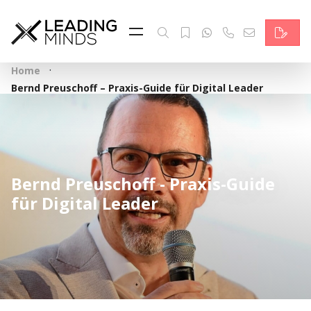
Feed
Reading Minds
·
Home
Topics
Bernd Preuschoff – Praxis-Guide für Digital Leader
Services
Who we are
Bernd Preuschoff - Praxis-Guide
Contact
für Digital Leader
Deutsch