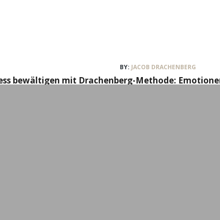
BY:
JACOB DRACHENBERG
ress bewältigen mit Drachenberg-Methode: Emotionen
ne