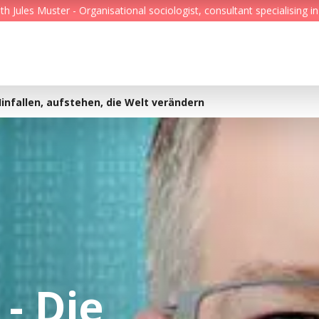
Jules Muster - Organisational sociologist, consultant specialising in
Feed
Reading Minds
infallen, aufstehen, die Welt verändern
Topics
Services
Who we are
Contact
- Die
Deutsch