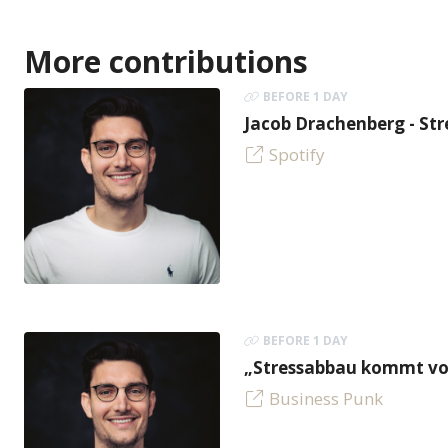
More contributions
BEFORE 1 DAY
Jacob Drachenberg - Stre
Spotify
BEFORE 1 DAY
„Stressabbau kommt vor
Business Punk