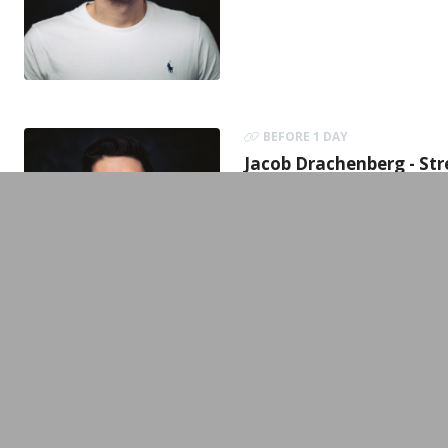
BEFORE 1 DAY
Jacob Drachenberg - St
Augsburger Allgemei