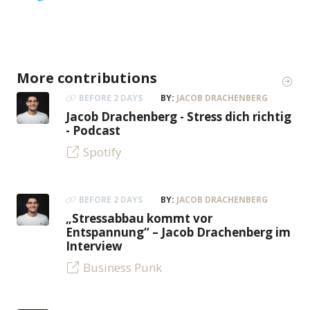
More contributions
BEFORE 2 DAYS
BY:
JACOB DRACHENBERG
Jacob Drachenberg - Stress dich richtig
- Podcast
Spotify
BEFORE 2 DAYS
BY:
JACOB DRACHENBERG
„Stressabbau kommt vor
Entspannung“ – Jacob Drachenberg im
Interview
Business Punk