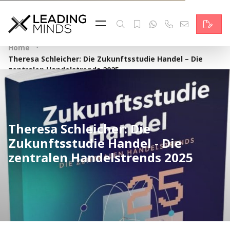
Feed
Reading Minds
·
Home
Theresa Schleicher: Die Zukunftsstudie Handel – Die
Topics
zentralen Handelstrends 2025
Services
Who we are
Theresa Schleicher: Die
Zukunftsstudie Handel - Die
Contact
zentralen Handelstrends 2025
Deutsch