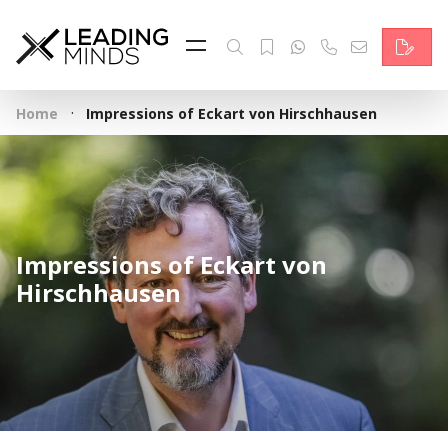
Feed
Reading Minds
·
Home
Impressions of Eckart von Hirschhausen
Topics
Services
Who we are
Impressions of Eckart von
Contact
Hirschhausen
Deutsch