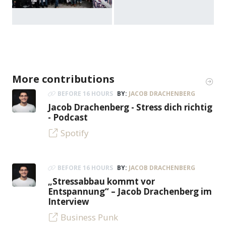
More contributions
BEFORE 16 HOURS
BY:
JACOB DRACHENBERG
Jacob Drachenberg - Stress dich richtig
- Podcast
Spotify
BEFORE 16 HOURS
BY:
JACOB DRACHENBERG
„Stressabbau kommt vor
Entspannung“ – Jacob Drachenberg im
Interview
Business Punk