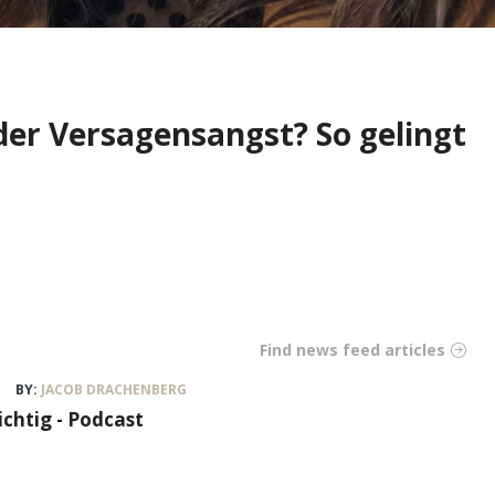
der Versagensangst? So gelingt
Find news feed articles
BY:
JACOB DRACHENBERG
ichtig - Podcast