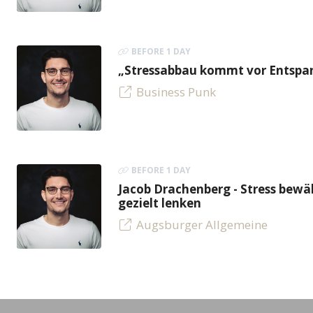
BEFORE 1 DAY
„Stressabbau kommt vor Entspan
Business Punk
BEFORE 1 DAY
Jacob Drachenberg - Stress bew
gezielt lenken
Augsburger Allgemeine