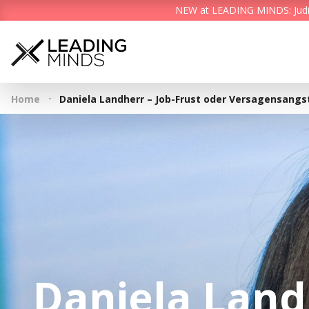
NEW at LEADING MINDS: Judith 
·
Home
Daniela Landherr – Job-Frust oder Versagensangs
Daniela Landh