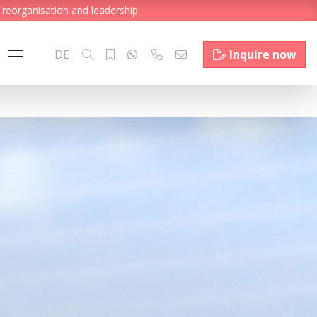
 reorganisation and leadership
DE
Inquire now