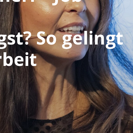
st? So gelingt
beit