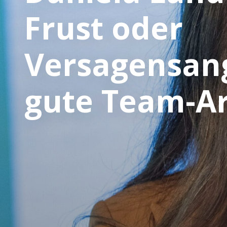
Frust oder
Versagensang
gute Team-Ar