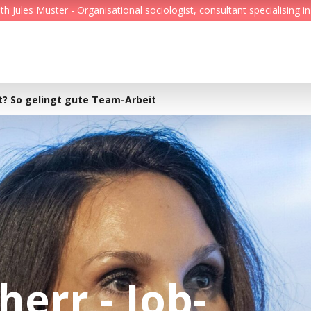
Jules Muster - Organisational sociologist, consultant specialising in
Feed
Reading Minds
t? So gelingt gute Team-Arbeit
Topics
Services
Who we are
Contact
err - Job-
Deutsch