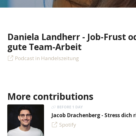
Daniela Landherr - Job-Frust o
gute Team-Arbeit
Podcast in Handelszeitung
More contributions
BEFORE 1 DAY
Jacob Drachenberg - Stress dich r
Spotify