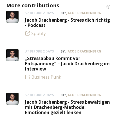
More contributions
BEFORE 2 DAYS
BY:
JACOB DRACHENBERG
Jacob Drachenberg - Stress dich richtig
- Podcast
Spotify
BEFORE 2 DAYS
BY:
JACOB DRACHENBERG
„Stressabbau kommt vor
Entspannung“ – Jacob Drachenberg im
Interview
Business Punk
BEFORE 2 DAYS
BY:
JACOB DRACHENBERG
Jacob Drachenberg - Stress bewältigen
mit Drachenberg-Methode:
Emotionen gezielt lenken