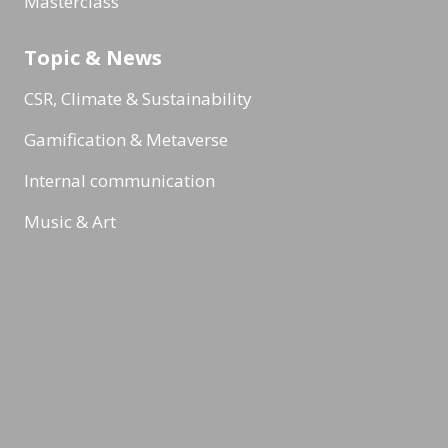
Masterclass
Topic & News
CSR, Climate & Sustainability
Gamification & Metaverse
Internal communication
Music & Art
Digital Marketing & Online Marketing
Reading Minds
Activities / Feed