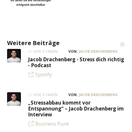
Weitere Beiträge
VOR 3 TAGEN
VON:
JACOB DRACHENBERG
Jacob Drachenberg - Stress dich richtig
- Podcast
Spotify
VOR 3 TAGEN
VON:
JACOB DRACHENBERG
„Stressabbau kommt vor
Entspannung“ – Jacob Drachenberg im
Interview
Business Punk