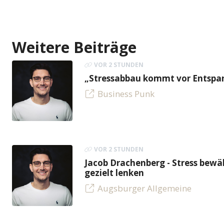
Weitere Beiträge
VOR 2 STUNDEN
„Stressabbau kommt vor Entspan
Business Punk
VOR 2 STUNDEN
Jacob Drachenberg - Stress bew
gezielt lenken
Augsburger Allgemeine