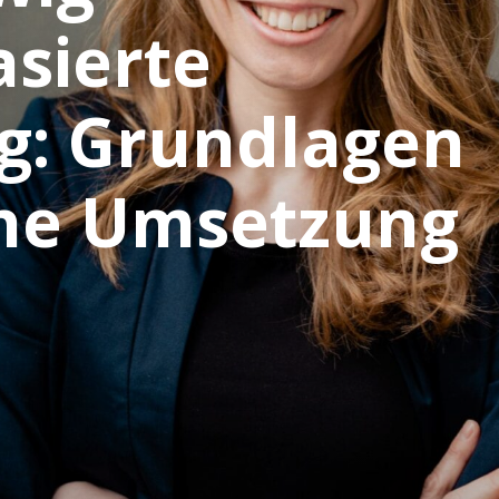
sierte
g: Grundlagen
che Umsetzung