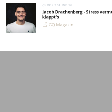
VOR 2 STUNDEN
Jacob Drachenberg - Stress verm
klappt's
GQ Magazin
LEADING MINDS GmbH
Experte