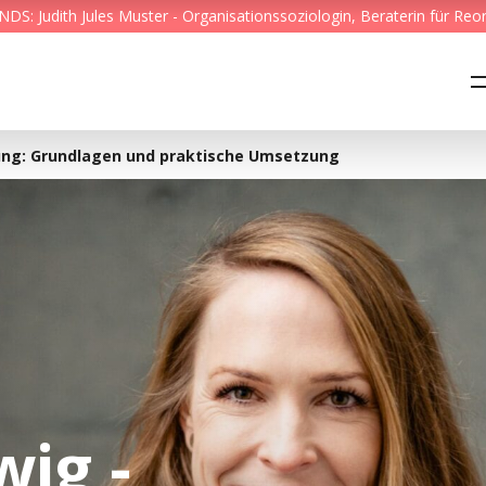
S: Judith Jules Muster - Organisationssoziologin, Beraterin für Reo
Feed & News
Reading Minds
ung: Grundlagen und praktische Umsetzung
Themen
Services
Wer wir sind
Kontakt
ig -
English