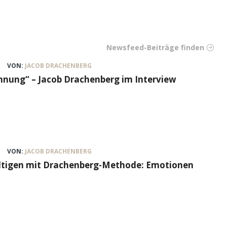
Newsfeed-Beiträge finden
VON:
JACOB DRACHENBERG
nung“ – Jacob Drachenberg im Interview
VON:
JACOB DRACHENBERG
ältigen mit Drachenberg-Methode: Emotionen