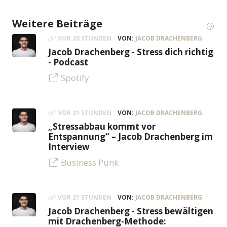
Weitere Beiträge
VOR 20 STUNDEN
VON:
JACOB DRACHENBERG
Jacob Drachenberg - Stress dich richtig
- Podcast
Spotify
VOR 21 STUNDEN
VON:
JACOB DRACHENBERG
„Stressabbau kommt vor
Entspannung“ – Jacob Drachenberg im
Interview
Business Punk
VOR 21 STUNDEN
VON:
JACOB DRACHENBERG
Jacob Drachenberg - Stress bewältigen
mit Drachenberg-Methode: