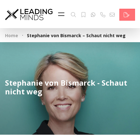
Feed & News
Reading Minds
·
Home
Stephanie von Bismarck – Schaut nicht weg
Themen
Services
Wer wir sind
Stephanie von Bismarck - Schaut
Kontakt
nicht weg
English