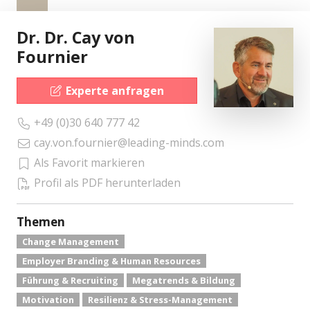
Dr. Dr. Cay von
Fournier
Experte anfragen
+49 (0)30 640 777 42
cay.von.fournier@leading-minds.com
Als Favorit markieren
Profil als PDF herunterladen
Themen
Change Management
Employer Branding & Human Resources
Führung & Recruiting
Megatrends & Bildung
Motivation
Resilienz & Stress-Management