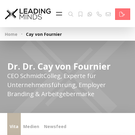
Feed & News
Reading Minds
·
Home
Cay von Fournier
Themen
Services
Dr. Dr. Cay von Fournier
Wer wir sind
CEO SchmidtColleg, Experte für
Kontakt
Unternehmensführung, Employer
Branding & Arbeitgebermarke
English
Vita
Medien
Newsfeed