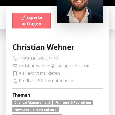
Experte
anfragen
Christian Wehner
+49 (0)30 640 777 42
christian.wehner@leading-minds.com
Als Favorit markieren
Profil als PDF herunterladen
Themen
Change Management
Führung & Recruiting
New Work & New Culture