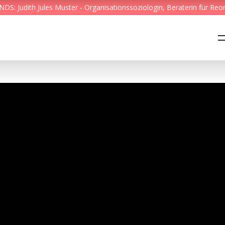
S: Judith Jules Muster - Organisationssoziologin, Beraterin für Reo
Feed & News
Reading Minds
Themen
Services
Wer wir sind
Kontakt
English