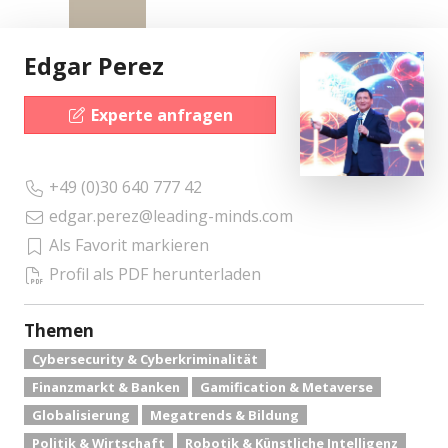
Edgar Perez
Experte anfragen
+49 (0)30 640 777 42
edgar.perez@leading-minds.com
Als Favorit markieren
Profil als PDF herunterladen
Themen
Cybersecurity & Cyberkriminalität
Finanzmarkt & Banken
Gamification & Metaverse
Globalisierung
Megatrends & Bildung
Politik & Wirtschaft
Robotik & Künstliche Intelligenz