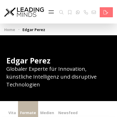
Feed & News
Reading Minds
·
Home
Edgar Perez
Themen
Services
Edgar Perez
Wer wir sind
Globaler Experte für Innovation,
Kontakt
künstliche Intelligenz und disruptive
Technologien
English
Vita
Formate
Medien
Newsfeed