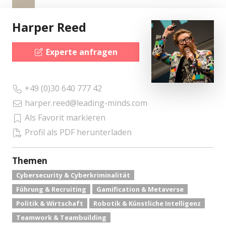
Harper Reed
Experte anfragen
+49 (0)30 640 777 42
harper.reed@leading-minds.com
Als Favorit markieren
Profil als PDF herunterladen
Themen
Cybersecurity & Cyberkriminalität
Führung & Recruiting
Gamification & Metaverse
Politik & Wirtschaft
Robotik & Künstliche Intelligenz
Teamwork & Teambuilding