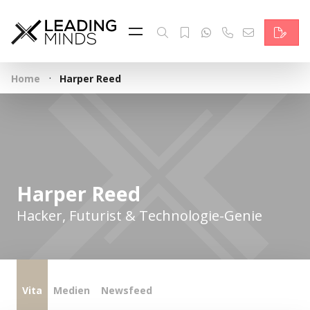
Feed & News
Reading Minds
·
Home
Harper Reed
Themen
Services
Wer wir sind
Harper Reed
Kontakt
Hacker, Futurist & Technologie-Genie
English
Vita
Medien
Newsfeed