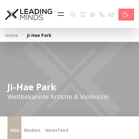
Feed & News
Reading Minds
·
Home
Ji-Hae Park
Themen
Services
Wer wir sind
Ji-Hae Park
Kontakt
Weltbekannte Artistin & Violinistin
English
Vita
Medien
Newsfeed