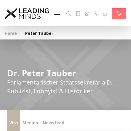
Feed & News
Reading Minds
·
Home
Peter Tauber
Themen
Services
Wer wir sind
Dr. Peter Tauber
Kontakt
Parlamentarischer Staatssekretär a.D.,
Publizist, Lobbyist & Historiker
English
Vita
Medien
Newsfeed