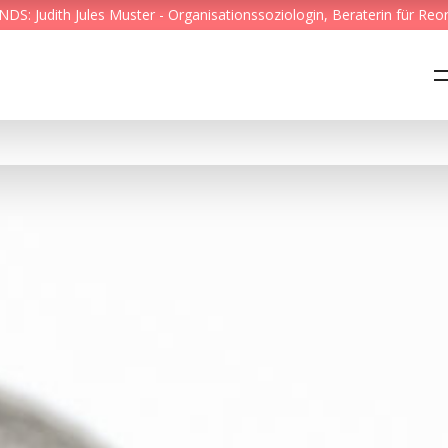
S: Judith Jules Muster - Organisationssoziologin, Beraterin für Reo
Feed & News
Reading Minds
Themen
Services
Wer wir sind
Kontakt
English