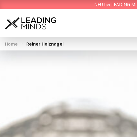
NEU bei LEADING MIND
·
Home
Reiner Holznagel