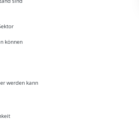
tand sind
Sektor
en können
her werden kann
hkeit