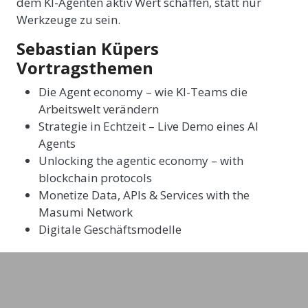
dem KI-Agenten aktiv Wert schaffen, statt nur
Werkzeuge zu sein.
Sebastian Küpers
Vortragsthemen
Die Agent economy – wie KI-Teams die
Arbeitswelt verändern
Strategie in Echtzeit – Live Demo eines AI
Agents
Unlocking the agentic economy – with
blockchain protocols
Monetize Data, APIs & Services with the
Masumi Network
Digitale Geschäftsmodelle
Als Keynote Speaker verbindet Sebastian Küpers
technologische Tiefe mit unternehmerischer
Praxis. Er spricht nicht über Zukunft als abstraktes