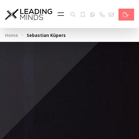
Feed & News
Reading Minds
·
Home
Sebastian Küpers
Themen
Services
Wer wir sind
Kontakt
English