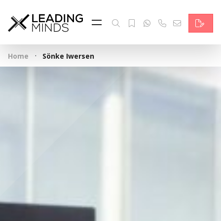
Feed & News
Reading Minds
·
Home
Sönke Iwersen
Themen
Services
Wer wir sind
Kontakt
English