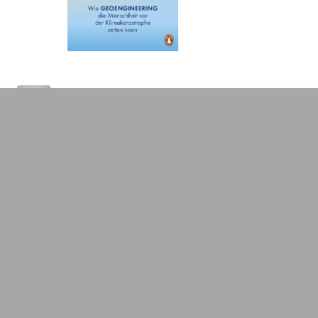
VOR 3 JAHREN
Thomas Ramge - Artikel in DIE
ZEIT
Thomas Ramge - DIE ZEIT - Ein Buch
fürs längere Leben
VOR 3 JAHREN
Buch: Thomas Ramge - Mensch
und Maschine