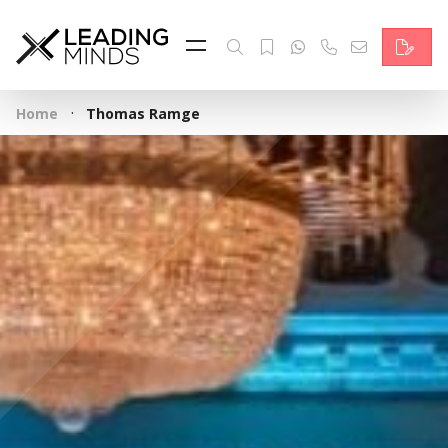
Feed & News
Reading Minds
·
Home
Thomas Ramge
Themen
Services
Wer wir sind
Kontakt
English