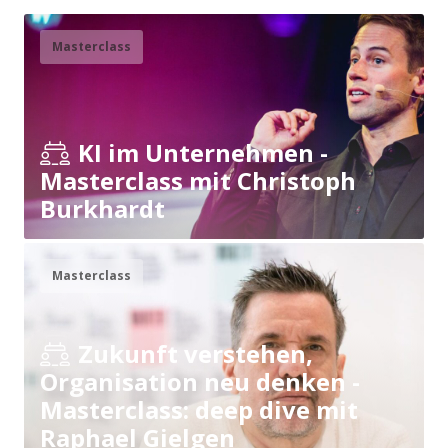
Masterclass
KI im Unternehmen -
Masterclass mit Christoph
Burkhardt
Masterclass
Zukunft verstehen,
Organisation neu denken -
Masterclass: deep dive mit
Raphael Gielgen