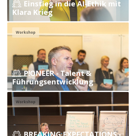
Einstieg in die AI-Ethik mit
Klara Krieg
Workshop
P!ONEER - Talent &
Führungsentwicklung
Workshop
BREAKING EXPECTATIONS -