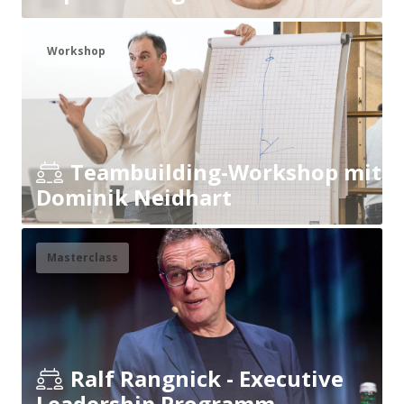
Workshop
Teambuilding-Workshop mit
Dominik Neidhart
Masterclass
Ralf Rangnick - Executive
Leadership Programm