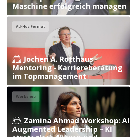
Maschine erfolgreich managen
Ad-Hoc Format
Jochen A. Rotthaus -
Mentoring - Karriereberatung
im Topmanagement
Workshop
Zamina Ahmad Workshop: AI
Augmented Leadership – KI