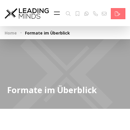
Feed & News
Reading Minds
·
Home
Formate im Überblick
Themen
Services
Wer wir sind
Kontakt
Formate im Überblick
English