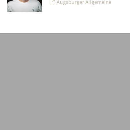
Augsburger Allgemeine
LEADING MINDS GmbH
Experte
Gerstäckerweg 3a
Alle Exper
14089 Berlin (Deutschland)
Themenübe
+49 (0)30 640 777 42