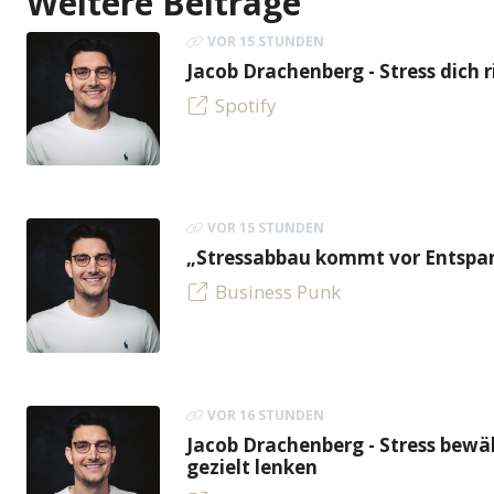
Weitere Beiträge
VOR 15 STUNDEN
Jacob Drachenberg - Stress dich r
Spotify
VOR 15 STUNDEN
„Stressabbau kommt vor Entspan
Business Punk
VOR 16 STUNDEN
Jacob Drachenberg - Stress bew
gezielt lenken