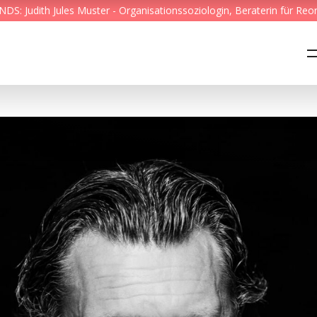
S: Judith Jules Muster - Organisationssoziologin, Beraterin für Reo
Feed & News
Reading Minds
Themen
Services
Wer wir sind
Kontakt
English