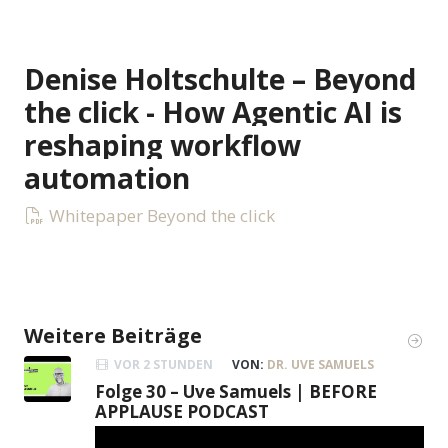
Denise Holtschulte – Beyond
the click - How Agentic AI is
reshaping workflow
automation
Whitepaper Beyond the click
Weitere Beiträge
VOR 2 STUNDEN
VON:
DR. UVE SAMUELS
Folge 30 – Uve Samuels | BEFORE
APPLAUSE PODCAST