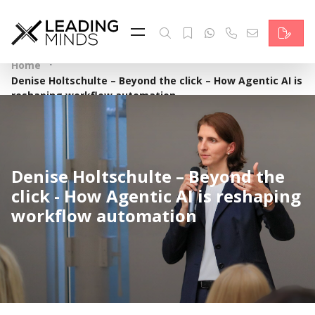
Feed & News
Reading Minds
·
Home
Denise Holtschulte – Beyond the click – How Agentic AI is
Themen
reshaping workflow automation
Services
Wer wir sind
Denise Holtschulte – Beyond the
click - How Agentic AI is reshaping
Kontakt
workflow automation
English