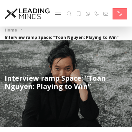
Feed & News
Reading Minds
·
Home
Themen
Interview ramp Space: “Toan Nguyen: Playing to Win”
Services
Wer wir sind
Interview ramp Space: “Toan
Kontakt
Nguyen: Playing to Win”
English