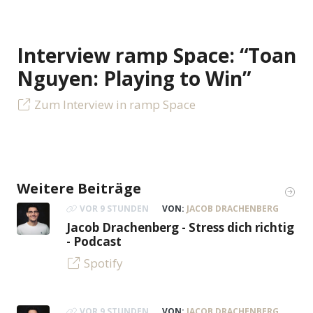
Interview ramp Space: “Toan
Nguyen: Playing to Win”
Zum Interview in ramp Space
Weitere Beiträge
VOR 9 STUNDEN
VON:
JACOB DRACHENBERG
Jacob Drachenberg - Stress dich richtig
- Podcast
Spotify
VOR 9 STUNDEN
VON:
JACOB DRACHENBERG