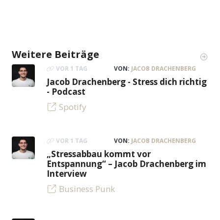
Weitere Beiträge
VOR 1 TAG
VON:
JACOB DRACHENBERG
Jacob Drachenberg - Stress dich richtig
- Podcast
Spotify
VOR 1 TAG
VON:
JACOB DRACHENBERG
„Stressabbau kommt vor
Entspannung“ – Jacob Drachenberg im
Interview
Business Punk