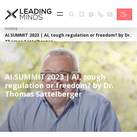
Feed & News
Reading Minds
·
Home
AI.SUMMIT 2023 | AI, tough regulation or freedom? by Dr.
Themen
Thomas Sattelberger
Services
Wer wir sind
AI.SUMMIT 2023 | AI, tough
regulation or freedom? by Dr.
Kontakt
Thomas Sattelberger
English