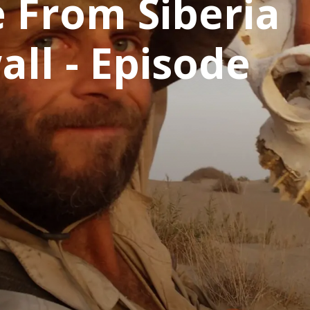
 From Siberia
all - Episode