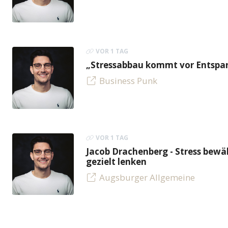
VOR 1 TAG
„Stressabbau kommt vor Entspan
Business Punk
VOR 1 TAG
Jacob Drachenberg - Stress bew
gezielt lenken
Augsburger Allgemeine