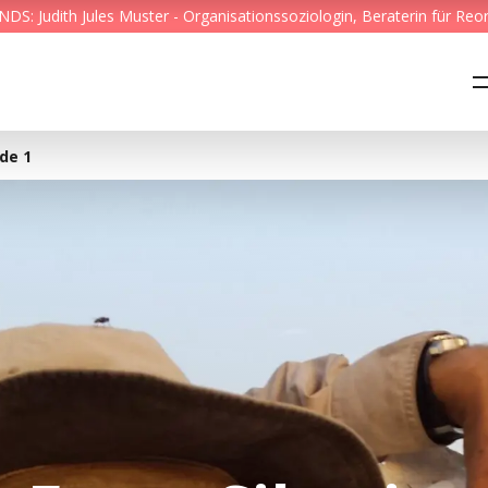
S: Judith Jules Muster - Organisationssoziologin, Beraterin für Reo
Feed & News
Reading Minds
ode 1
Themen
Services
Wer wir sind
Kontakt
English