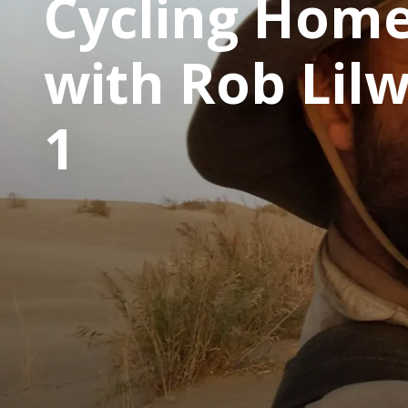
Cycling Home
with Rob Lilw
1