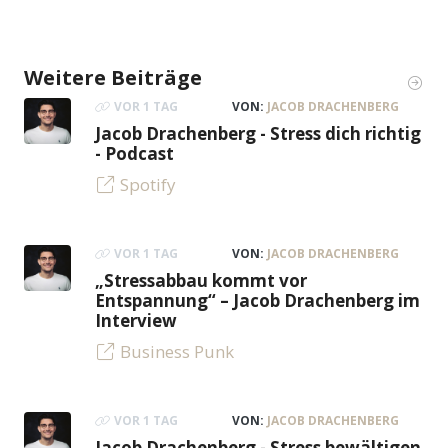
Weitere Beiträge
VOR 1 TAG
VON:
JACOB DRACHENBERG
Jacob Drachenberg - Stress dich richtig
- Podcast
Spotify
VOR 1 TAG
VON:
JACOB DRACHENBERG
„Stressabbau kommt vor
Entspannung“ – Jacob Drachenberg im
Interview
Business Punk
VOR 1 TAG
VON:
JACOB DRACHENBERG
Jacob Drachenberg - Stress bewältigen