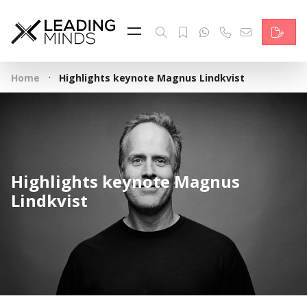
Feed & News
Reading Minds
·
Home
Highlights keynote Magnus Lindkvist
Themen
Services
Wer wir sind
Highlights keynote Magnus
Kontakt
Lindkvist
English