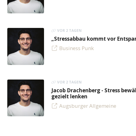
VOR 2 TAGEN
„Stressabbau kommt vor Entspan
Business Punk
VOR 2 TAGEN
Jacob Drachenberg - Stress bew
gezielt lenken
Augsburger Allgemeine