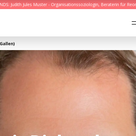
S: Judith Jules Muster - Organisationssoziologin, Beraterin für Reo
Feed & News
Reading Minds
Gallen)
Themen
Services
Wer wir sind
Kontakt
English