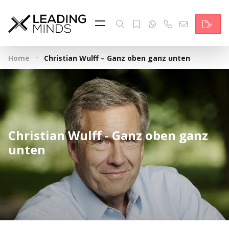
Feed & News
Reading Minds
·
Home
Christian Wulff – Ganz oben ganz unten
Themen
Services
Wer wir sind
Christian Wulff - Ganz oben ganz
Kontakt
unten
English