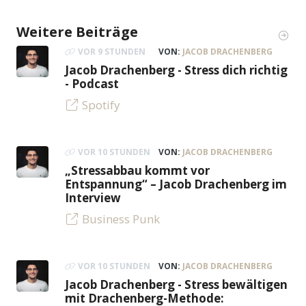
Weitere Beiträge
VOR 9 STUNDEN
VON:
JACOB DRACHENBERG
Jacob Drachenberg - Stress dich richtig
- Podcast
Spotify
VOR 10 STUNDEN
VON:
JACOB DRACHENBERG
„Stressabbau kommt vor
Entspannung“ – Jacob Drachenberg im
Interview
Business Punk
VOR 10 STUNDEN
VON:
JACOB DRACHENBERG
Jacob Drachenberg - Stress bewältigen
mit Drachenberg-Methode: