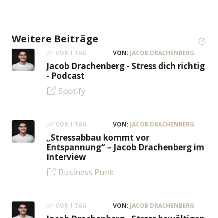
Weitere Beiträge
VOR 1 TAG
VON:
JACOB DRACHENBERG
Jacob Drachenberg - Stress dich richtig
- Podcast
Spotify
VOR 1 TAG
VON:
JACOB DRACHENBERG
„Stressabbau kommt vor
Entspannung“ – Jacob Drachenberg im
Interview
Business Punk
VOR 1 TAG
VON:
JACOB DRACHENBERG