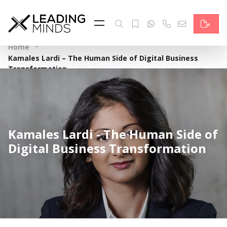
Feed & News
Reading Minds
·
Home
Kamales Lardi – The Human Side of Digital Business
Themen
Transformation
Services
Wer wir sind
Kamales Lardi - The Human Side of
Kontakt
Digital Business Transformation
English