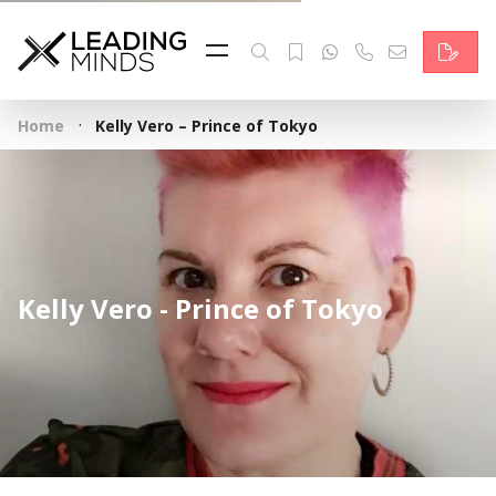
Feed & News
Reading Minds
·
Home
Kelly Vero – Prince of Tokyo
Themen
Services
Wer wir sind
Kelly Vero - Prince of Tokyo
Kontakt
English