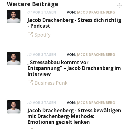
Weitere Beiträge
VOR 3 TAGEN
VON:
JACOB DRACHENBERG
Jacob Drachenberg - Stress dich richtig
- Podcast
Spotify
VOR 3 TAGEN
VON:
JACOB DRACHENBERG
„Stressabbau kommt vor
Entspannung“ – Jacob Drachenberg im
Interview
Business Punk
VOR 3 TAGEN
VON:
JACOB DRACHENBERG
Jacob Drachenberg - Stress bewältigen
mit Drachenberg-Methode:
Emotionen gezielt lenken