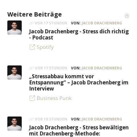
Weitere Beiträge
VOR 17 STUNDEN
VON:
JACOB DRACHENBERG
Jacob Drachenberg - Stress dich richtig
- Podcast
Spotify
VOR 17 STUNDEN
VON:
JACOB DRACHENBERG
„Stressabbau kommt vor
Entspannung“ – Jacob Drachenberg im
Interview
Business Punk
VOR 18 STUNDEN
VON:
JACOB DRACHENBERG
Jacob Drachenberg - Stress bewältigen
mit Drachenberg-Methode: