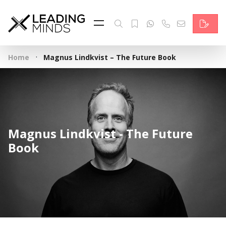
Feed & News
Reading Minds
·
Home
Magnus Lindkvist – The Future Book
Themen
Services
Wer wir sind
Magnus Lindkvist - The Future
Kontakt
Book
English