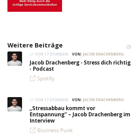
Weitere Beiträge
VOR 17 STUNDEN
VON:
JACOB DRACHENBERG
Jacob Drachenberg - Stress dich richtig
- Podcast
Spotify
VOR 17 STUNDEN
VON:
JACOB DRACHENBERG
„Stressabbau kommt vor
Entspannung“ – Jacob Drachenberg im
Interview
Business Punk