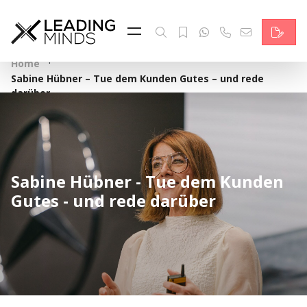
Feed & News
Reading Minds
·
Home
Sabine Hübner – Tue dem Kunden Gutes – und rede
Themen
darüber
Services
Wer wir sind
Sabine Hübner - Tue dem Kunden
Kontakt
Gutes - und rede darüber
English