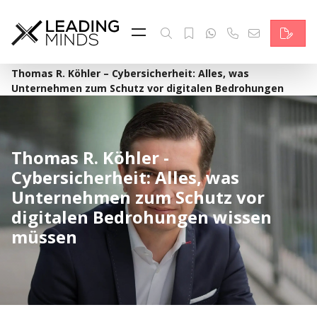
Feed & News
Reading Minds
·
Home
Thomas R. Köhler – Cybersicherheit: Alles, was
Unternehmen zum Schutz vor digitalen Bedrohungen
Themen
wissen müssen
Services
Thomas R. Köhler -
Wer wir sind
Cybersicherheit: Alles, was
Unternehmen zum Schutz vor
Kontakt
digitalen Bedrohungen wissen
müssen
English