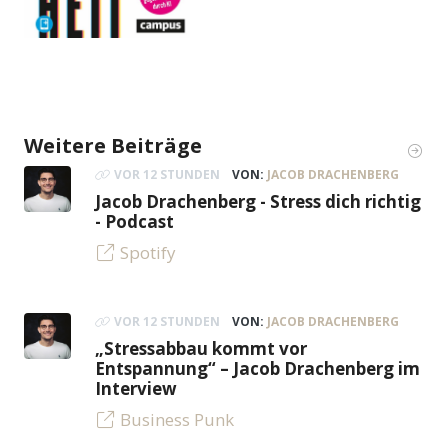
Weitere Beiträge
VOR 12 STUNDEN
VON:
JACOB DRACHENBERG
Jacob Drachenberg - Stress dich richtig
- Podcast
Spotify
VOR 12 STUNDEN
VON:
JACOB DRACHENBERG
„Stressabbau kommt vor
Entspannung“ – Jacob Drachenberg im
Interview
Business Punk