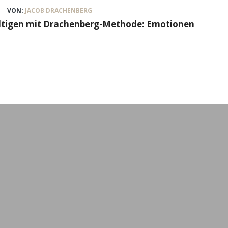
VON:
JACOB DRACHENBERG
ältigen mit Drachenberg-Methode: Emotionen
n
Formate