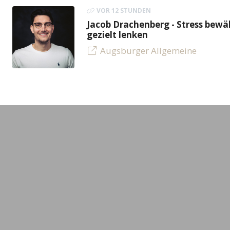
VOR 12 STUNDEN
Jacob Drachenberg - Stress bew
gezielt lenken
Augsburger Allgemeine
LEADING MINDS GmbH
Experte