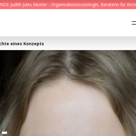
S: Judith Jules Muster - Organisationssoziologin, Beraterin für Reo
Feed & News
Reading Minds
ichte eines Konzepts
Themen
Services
Wer wir sind
Kontakt
-
English