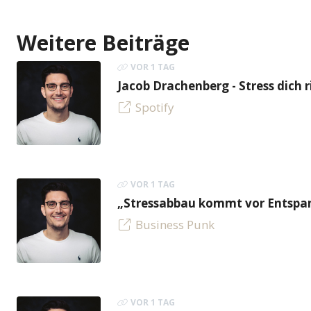
Weitere Beiträge
VOR 1 TAG
Jacob Drachenberg - Stress dich r
Spotify
VOR 1 TAG
„Stressabbau kommt vor Entspan
Business Punk
VOR 1 TAG