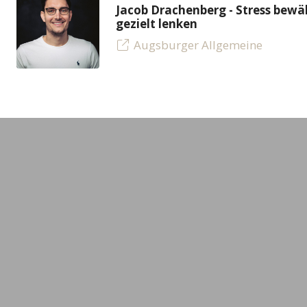
Jacob Drachenberg - Stress bew
gezielt lenken
Augsburger Allgemeine
LEADING MINDS GmbH
Experte
Gerstäckerweg 3a
Alle Exper