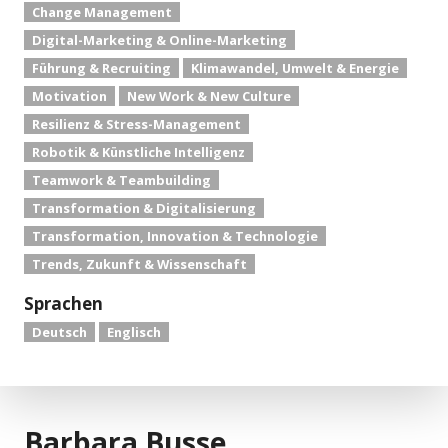
Change Management
Digital-Marketing & Online-Marketing
Führung & Recruiting
Klimawandel, Umwelt & Energie
Motivation
New Work & New Culture
Resilienz & Stress-Management
Robotik & Künstliche Intelligenz
Teamwork & Teambuilding
Transformation & Digitalisierung
Transformation, Innovation & Technologie
Trends, Zukunft & Wissenschaft
Sprachen
Deutsch
Englisch
Barbara Busse