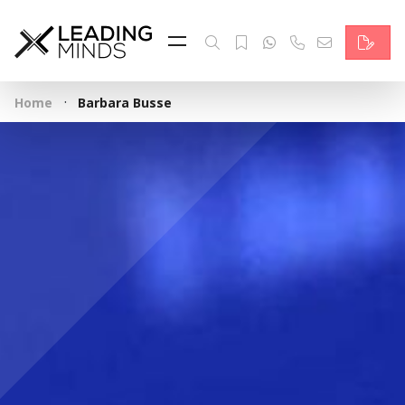
Feed & News
Reading Minds
·
Home
Barbara Busse
Themen
Services
Wer wir sind
Kontakt
English