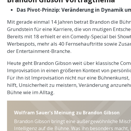
Das Pivot-Prinzip: Veränderung in Dynamik 
Mit gerade einmal 14 Jahren betrat Brandon die Büh
Grundstein für eine Karriere, die von mutigen Entsche
Bereits mit 18 erhielt er ein Comedy-Special bei Showt
Werbespots, mehr als 40 Fernsehauftritte sowie Zu
der Entertainment-Branche.
Heute geht Brandon Gibson weit über klassische Come
Improvisation in einen größeren Kontext von persönl
Für ihn ist Improvisation nicht nur eine Bühnenkunst
hilft, Unsicherheit zu meistern, Veränderung anzune
Bühne wie im Alltag.
Wolfram Sauer's Meinung zu Brandon Gibson
Brandon Gibson bringt eine außergewöhnliche Misch
Intelligenz auf die Bühne. Was ihn besonders macht, is