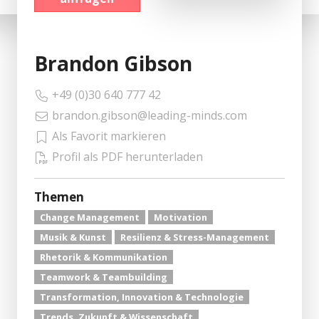
Brandon Gibson
+49 (0)30 640 777 42
brandon.gibson@leading-minds.com
Als Favorit markieren
Profil als PDF herunterladen
Themen
Change Management
Motivation
Musik & Kunst
Resilienz & Stress-Management
Rhetorik & Kommunikation
Teamwork & Teambuilding
Transformation, Innovation & Technologie
Trends, Zukunft & Wissenschaft