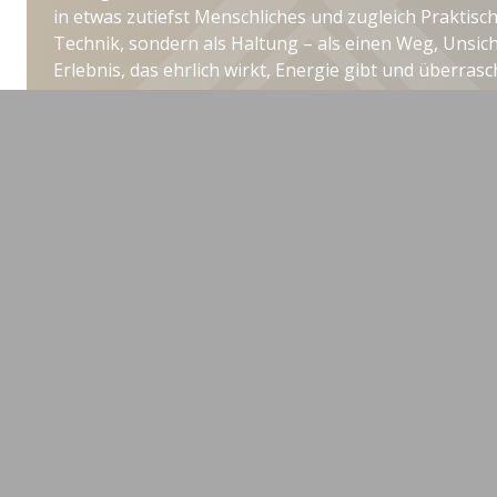
in etwas zutiefst Menschliches und zugleich Praktische
Technik, sondern als Haltung – als einen Weg, Unsic
Erlebnis, das ehrlich wirkt, Energie gibt und überrasc
Interessiert an einer Zusammenarb
Interessieren Sie sich für spannende und inspirieren
dann sprechen Sie gerne uns an. Unser Leading Minds
Verfügung.
Experte anfragen
Weitere Experten