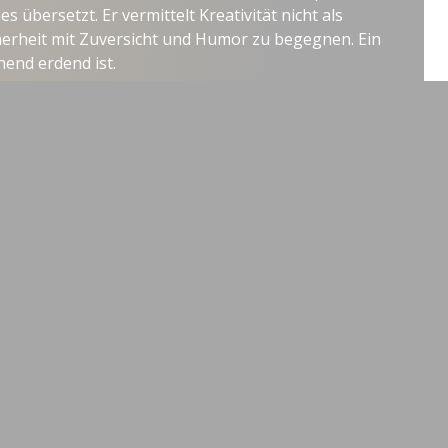
s übersetzt. Er vermittelt Kreativität nicht als
herheit mit Zuversicht und Humor zu begegnen. Ein
hend erdend ist.
eit mit Brandon Gibson?
de Experten für Ihre Veranstaltungen und Konferenzen,
 Team steht Ihnen als Ansprechpartner jederzeit zur