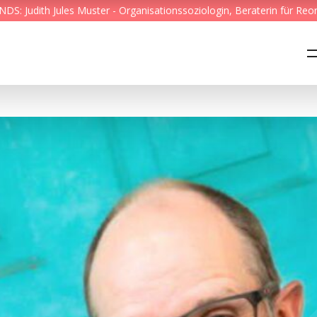
S: Judith Jules Muster - Organisationssoziologin, Beraterin für Reo
Feed & News
Reading Minds
Themen
Services
Wer wir sind
Kontakt
English