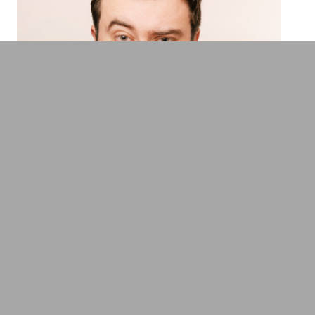
Sebastian Klussmann
Professioneller deutscher Quizspieler,
Redner & Autor
New Work & New Culture