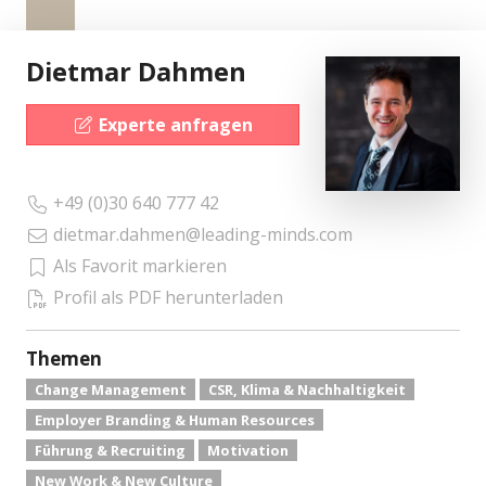
Dietmar Dahmen
Experte anfragen
+49 (0)30 640 777 42
dietmar.dahmen@leading-minds.com
Als Favorit markieren
Profil als PDF herunterladen
Themen
Change Management
CSR, Klima & Nachhaltigkeit
Employer Branding & Human Resources
Führung & Recruiting
Motivation
New Work & New Culture