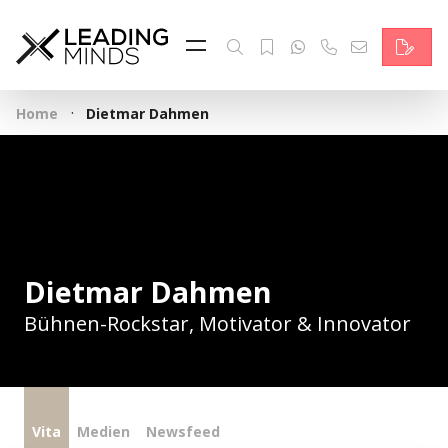
Feed & News
Reading Minds
·
Home
Dietmar Dahmen
Themen
Services
Wer wir sind
Kontakt
Dietmar Dahmen
Bühnen-Rockstar, Motivator & Innovator
English
Vita
Medien
Newsfeed