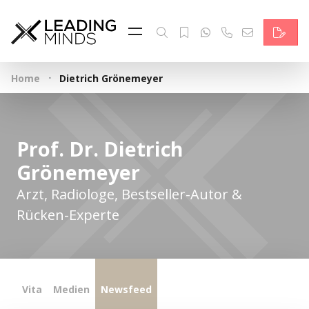
Feed & News
Reading Minds
·
Home
Dietrich Grönemeyer
Themen
Services
Prof. Dr. Dietrich
Wer wir sind
Grönemeyer
Kontakt
Arzt, Radiologe, Bestseller-Autor &
Rücken-Experte
English
Vita
Medien
Newsfeed