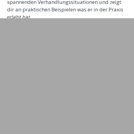
spannenden Verhandlungssituationen und zeigt
dir an praktischen Beispielen was er in der Praxis
erlebt hat.
Mit folgendem Nutzen für die
TeilnehmerInnen:
Warum das Mindset entscheidet über Sieg
oder Niederlage
Warum Verhandeln ein Kinderspiel ist und
was wir Erwachsene von kleinen Kindern in
Bezug auf Hartnäckigkeit und
Verhandlungsbereitschaft für unser Business
lernen können
Wieso die Motive und Ziele der Gegenseite
einen grossen Einfluss haben und wie sie diese
herausfinden
Wie der Sinn für Details und eine aktive
Beobachtungsgabe sie zum Vorteil nutzen