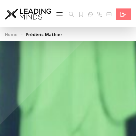
Feed & News
Reading Minds
·
Home
Frédéric Mathier
Themen
Services
Wer wir sind
Kontakt
English