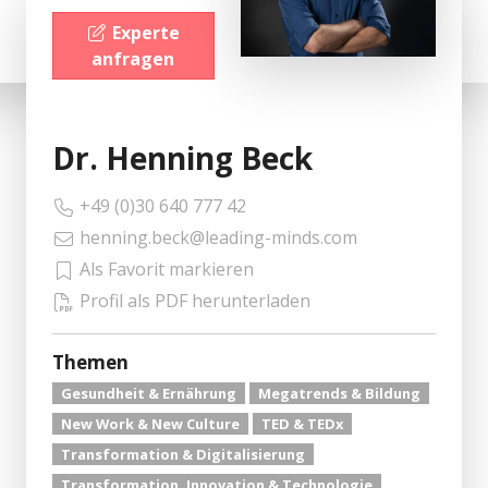
Experte
anfragen
Dr. Henning Beck
+49 (0)30 640 777 42
henning.beck@leading-minds.com
Als Favorit markieren
Profil als PDF herunterladen
Themen
Gesundheit & Ernährung
Megatrends & Bildung
New Work & New Culture
TED & TEDx
Transformation & Digitalisierung
Transformation, Innovation & Technologie