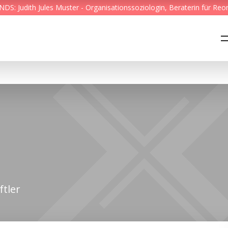
S: Judith Jules Muster - Organisationssoziologin, Beraterin für Reo
Feed & News
Reading Minds
Themen
Services
Wer wir sind
Kontakt
tler
English