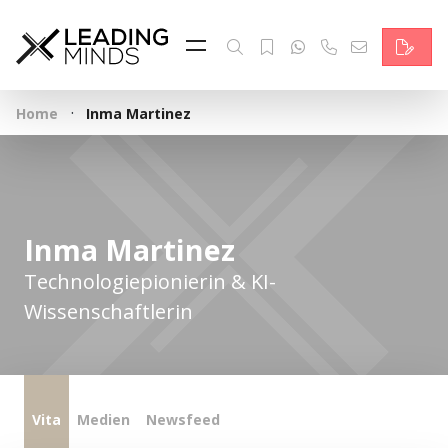
Feed & News
Reading Minds
·
Home
Inma Martinez
Themen
Services
Wer wir sind
Inma Martinez
Kontakt
Technologiepionierin & KI-
Wissenschaftlerin
English
Vita
Medien
Newsfeed