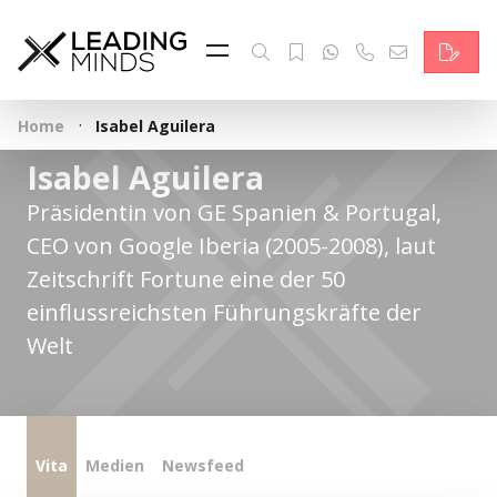
Feed & News
Reading Minds
·
Home
Isabel Aguilera
Themen
Isabel Aguilera
Services
Präsidentin von GE Spanien & Portugal,
CEO von Google Iberia (2005-2008), laut
Wer wir sind
Zeitschrift Fortune eine der 50
Kontakt
einflussreichsten Führungskräfte der
Welt
English
Vita
Medien
Newsfeed