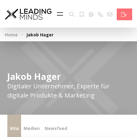
Feed & News
Reading Minds
·
Home
Jakob Hager
Themen
Services
Wer wir sind
Jakob Hager
Kontakt
Digitaler Unternehmer, Experte für
digitale Produkte & Marketing
English
Vita
Medien
Newsfeed