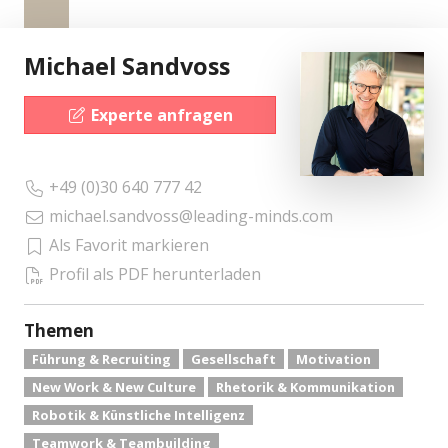
Michael Sandvoss
Experte anfragen
+49 (0)30 640 777 42
michael.sandvoss@leading-minds.com
Als Favorit markieren
Profil als PDF herunterladen
Themen
Führung & Recruiting
Gesellschaft
Motivation
New Work & New Culture
Rhetorik & Kommunikation
Robotik & Künstliche Intelligenz
Teamwork & Teambuilding