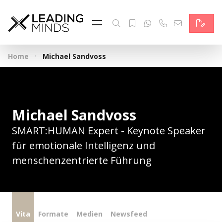
Feed & News
Reading Minds
·
Home
Michael Sandvoss
Themen
Services
Michael Sandvoss
Wer wir sind
SMART:HUMAN Expert - Keynote Speaker
Kontakt
für emotionale Intelligenz und
menschenzentrierte Führung
English
Vita
Formate
Medien
Newsfeed