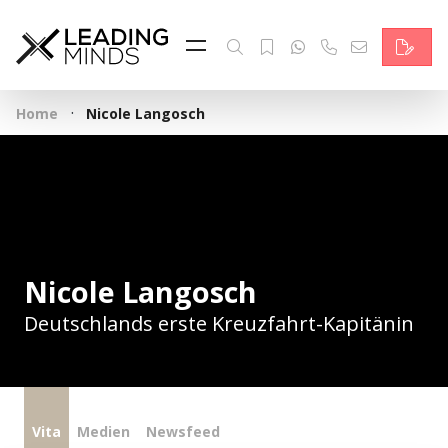
Feed & News
Reading Minds
·
Home
Nicole Langosch
Themen
Services
Wer wir sind
Kontakt
Nicole Langosch
Deutschlands erste Kreuzfahrt-Kapitänin
English
Vita
Medien
Newsfeed