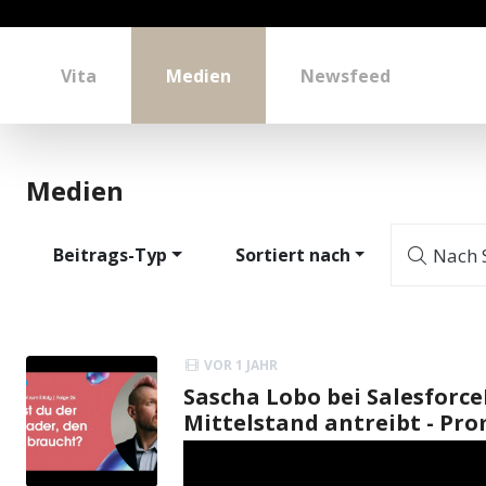
Vita
Medien
Newsfeed
Medien
Beitrags-Typ
Sortiert nach
Nach S
VOR 1 JAHR
Sascha Lobo bei Salesforc
Mittelstand antreibt - Pr