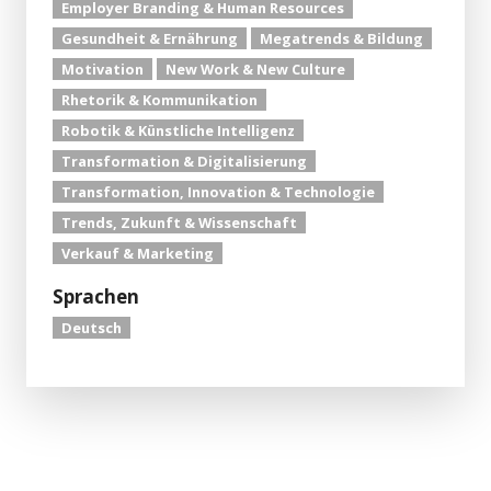
Employer Branding & Human Resources
Gesundheit & Ernährung
Megatrends & Bildung
Motivation
New Work & New Culture
Rhetorik & Kommunikation
Robotik & Künstliche Intelligenz
Transformation & Digitalisierung
Transformation, Innovation & Technologie
Trends, Zukunft & Wissenschaft
Verkauf & Marketing
Sprachen
Deutsch