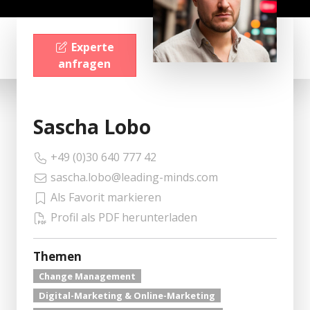
Experte
anfragen
Sascha Lobo
+49 (0)30 640 777 42
sascha.lobo@leading-minds.com
Als Favorit markieren
Profil als PDF herunterladen
Themen
Change Management
Digital-Marketing & Online-Marketing