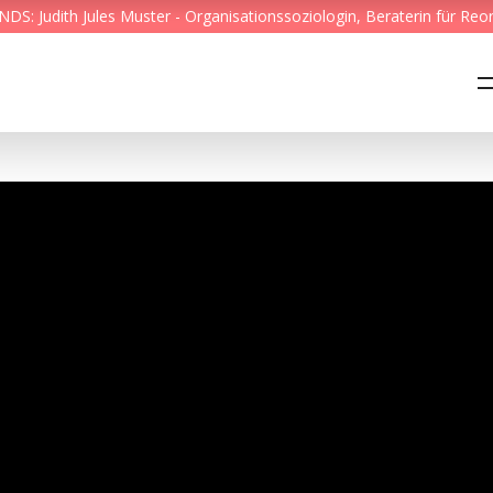
S: Judith Jules Muster - Organisationssoziologin, Beraterin für Reo
Feed & News
Reading Minds
Themen
Services
Wer wir sind
Kontakt
English