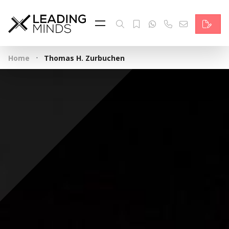
Feed & News
Reading Minds
·
Home
Thomas H. Zurbuchen
Themen
Services
Wer wir sind
Kontakt
English