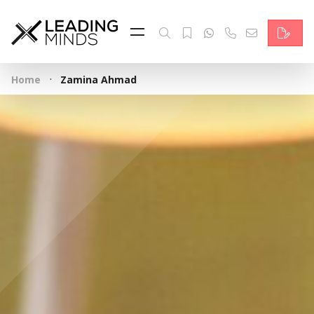
Feed & News
Reading Minds
·
Home
Zamina Ahmad
Themen
Services
Wer wir sind
Kontakt
English