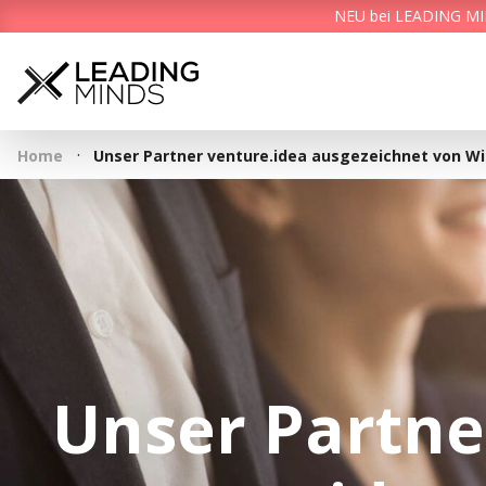
NEU bei LEADING MIND
·
Home
Unser Partner venture.idea ausgezeichnet von Wi
Unser Partne