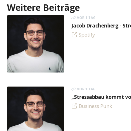
Weitere Beiträge
VOR 1 TAG
Jacob Drachenberg - Stre
Spotify
VOR 1 TAG
„Stressabbau kommt vor
Business Punk