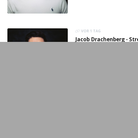
VOR 1 TAG
Jacob Drachenberg - St
Augsburger Allgemei