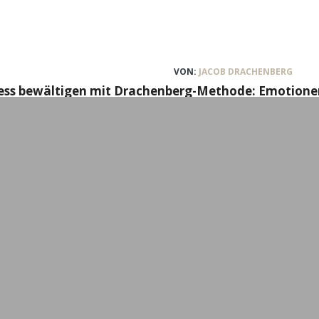
VON:
JACOB DRACHENBERG
ress bewältigen mit Drachenberg-Methode: Emotionen
ne