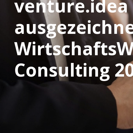
venture.idea
ausgezeichne
WirtschaftsW
Consulting 2