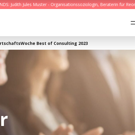
S: Judith Jules Muster - Organisationssoziologin, Beraterin für Reo
Feed & News
Reading Minds
rtschaftsWoche Best of Consulting 2023
Themen
Services
Wer wir sind
Kontakt
r
English